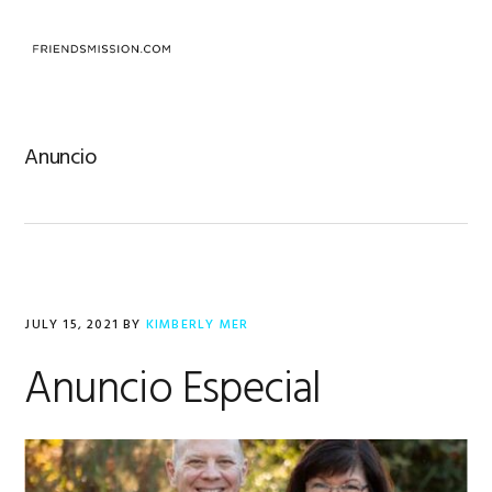
Skip
Skip
Skip
to
to
to
MENU
primary
main
footer
navigation
content
Anuncio
JULY 15, 2021
BY
KIMBERLY MER
Anuncio Especial