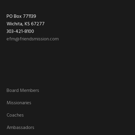
Footer
PO Box 771139
Wichita, KS 67277
303-421-8100
efm@friendsmission.com
Board Members
Missionaries
Coaches
Ambassadors