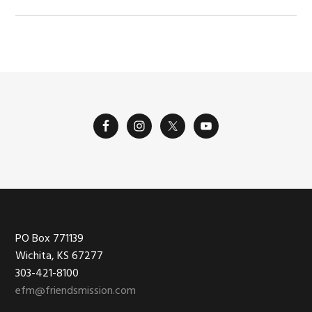
Footer
PO Box 771139
Wichita, KS 67277
303-421-8100
efm@friendsmission.com