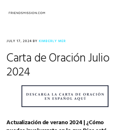
Skip
Skip
Skip
to
to
to
MENU
primary
main
footer
navigation
content
JULY 17, 2024
BY
KIMBERLY MER
Carta de Oración Julio
2024
Actualización de verano 2024 | ¿Cómo