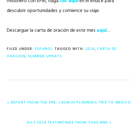
misionero con EFM, haga
clic aquí
en el enlace para
descubrir oportunidades y comience su viaje.
Descargue la carta de oración de este mes
aquí
…
FILED UNDER:
ESPAÑOL
TAGGED WITH:
2024
,
CARTA DE
ORACIÓN
,
SUMMER UPDATE
PREVIOUS
« REPORT FROM THE PRE- LAUNCH PLANNING TRIP TO MEXICO
POST:
NEXT
JULY 2024 TESTIMONIES FROM THAILAND »
POST: