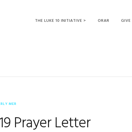
THE LUKE 10 INITIATIVE >
ORAR
GIVE
LUCAS 10 VIAJES
SUMM
OPORTUNIDADES
PARA FUTUROS
MISIONEROS
ERLY MER
9 Prayer Letter