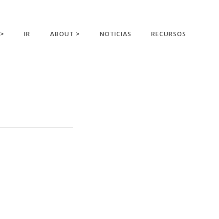
 >
IR
ABOUT >
NOTICIAS
RECURSOS
ER OFFERING
NUESTRA VISIÓN Y
MISIÓN
DECLARACIÓN DE FE
CONOCER A LOS
MISIONEROS
CAMPOS Y
MINISTERIOS
NEGOCIO COMO
MISIONES
AFILIACIONES Y
PATROCINADORES
CONTACTA CON