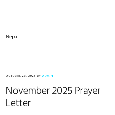
Saltar
Saltar
Saltar
a
al
al
MENU
la
contenido
pie
navegación
principal
de
principal
página
Nepal
OCTUBRE 28, 2025
BY
ADMIN
November 2025 Prayer
Letter