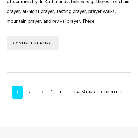
of our ministry. In Kathmandu, believers gathered for chain
prayer, all-night prayer, fasting prayer, prayer walks,
mountain prayer, and revival prayer. These …
CONTINUE READING
Se
…
PÁGINA
PÁGINA
PÁGINA
PÁGINA
IR A
1
2
3
16
LA PÁGINA SIGUIENTE »
omitieron
las
páginas
intermedias