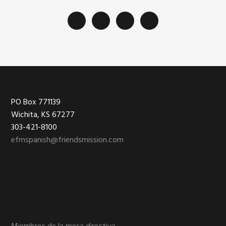
Footer
PO Box 771139
Wichita, KS 67277
303-421-8100
efmspanish@friendsmission.com