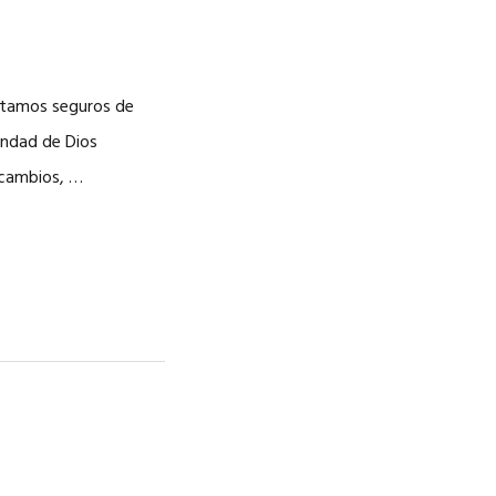
NOSOTROS
CAREERS
stamos seguros de
ondad de Dios
 cambios, …