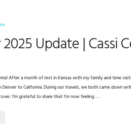
MIN
 2025 Update | Cassi 
fornia! After a month of rest in Kansas with my family and time visi
m Denver to California. During our travels, we both came down with
cover. I’m grateful to share that I’m now feeling …