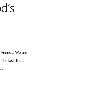
d’s
 Friends, We are
 The last three
es …