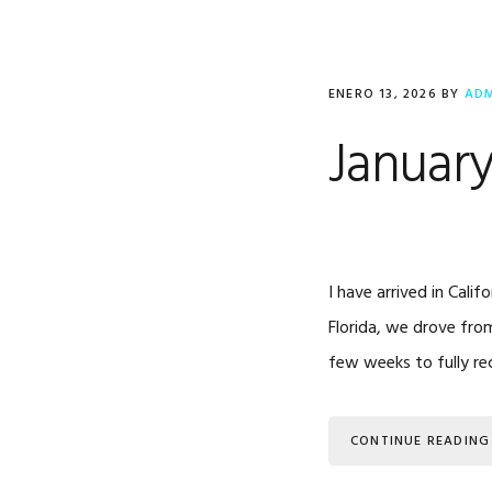
ENERO 13, 2026
BY
AD
January
I have arrived in Cali
Florida, we drove fro
few weeks to fully re
CONTINUE READING