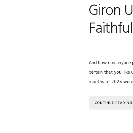
Giron U
Faithfu
And how can anyone pr
certain that you, lik
months of 2025 were f
CONTINUE READING