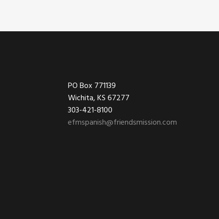
Footer
PO Box 771139
Wichita, KS 67277
303-421-8100
efmspanish@friendsmission.com