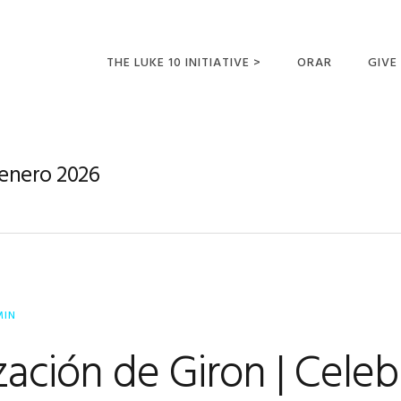
THE LUKE 10 INITIATIVE >
ORAR
GIVE
LUCAS 10 VIAJES
SUMM
OPORTUNIDADES
 enero 2026
PARA FUTUROS
MISIONEROS
MIN
zación de Giron | Cele