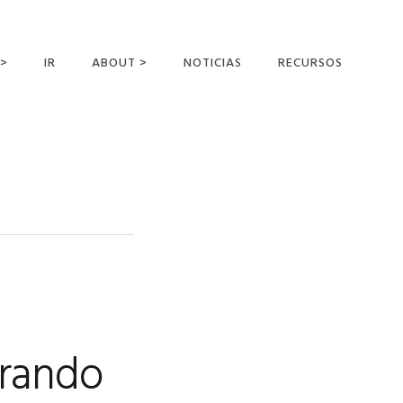
 >
IR
ABOUT >
NOTICIAS
RECURSOS
ER OFFERING
NUESTRA VISIÓN Y
MISIÓN
DECLARACIÓN DE FE
CONOCER A LOS
MISIONEROS
CAMPOS Y
MINISTERIOS
NEGOCIO COMO
MISIONES
brando
AFILIACIONES Y
PATROCINADORES
CONTACTA CON