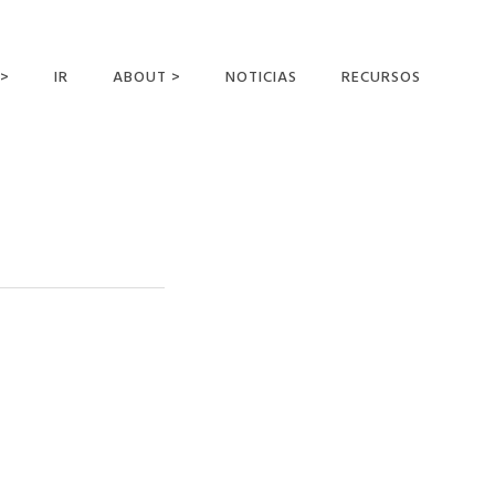
 >
IR
ABOUT >
NOTICIAS
RECURSOS
ER OFFERING
NUESTRA VISIÓN Y
MISIÓN
DECLARACIÓN DE FE
CONOCER A LOS
MISIONEROS
CAMPOS Y
MINISTERIOS
NEGOCIO COMO
MISIONES
AFILIACIONES Y
PATROCINADORES
CONTACTA CON