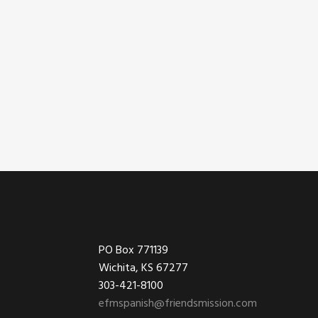
Footer
PO Box 771139
Wichita, KS 67277
303-421-8100
efmspanish@friendsmission.com