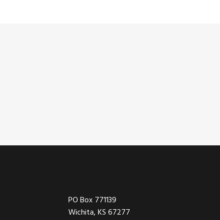
Footer
PO Box 771139
Wichita, KS 67277