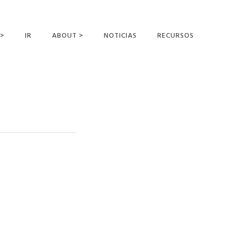
 >
IR
ABOUT >
NOTICIAS
RECURSOS
ER OFFERING
NUESTRA VISIÓN Y
MISIÓN
DECLARACIÓN DE FE
CONOCER A LOS
MISIONEROS
CAMPOS Y
MINISTERIOS
NEGOCIO COMO
MISIONES
AFILIACIONES Y
PATROCINADORES
CONTACTA CON