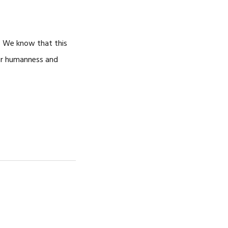
NOSOTROS
CAREERS
s? We know that this
our humanness and