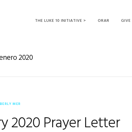
THE LUKE 10 INITIATIVE >
ORAR
GIVE
LUCAS 10 VIAJES
SUMM
OPORTUNIDADES
 enero 2020
PARA FUTUROS
MISIONEROS
MBERLY MER
y 2020 Prayer Letter