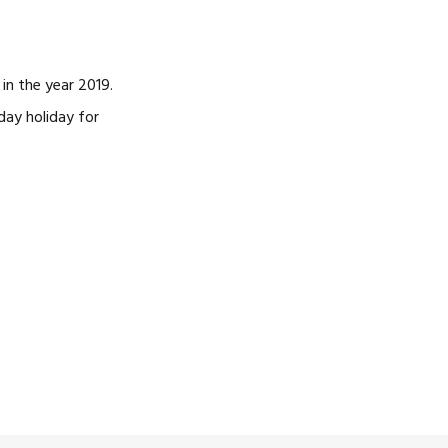
NOSOTROS
CAREERS
n the year 2019.
day holiday for