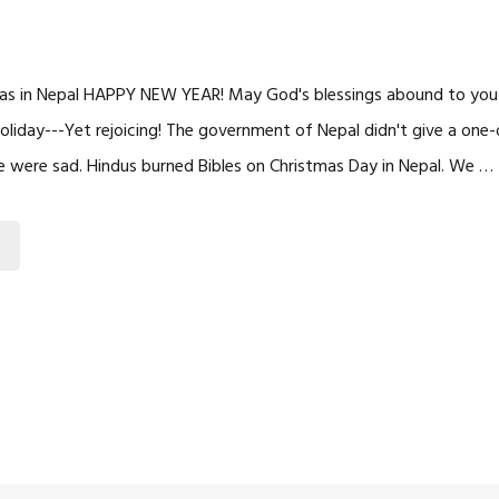
mas in Nepal HAPPY NEW YEAR! May God's blessings abound to you i
liday---Yet rejoicing! The government of Nepal didn't give a one-
e were sad. Hindus burned Bibles on Christmas Day in Nepal. We …