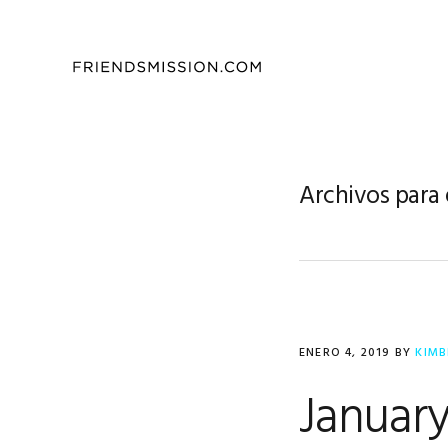
Saltar
Saltar
Saltar
a
al
al
la
contenido
pie
navegación
principal
de
principal
página
Archivos para
ENERO 4, 2019
BY
KIMB
January