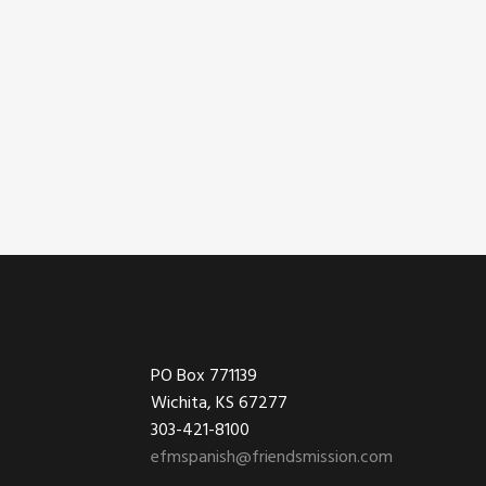
Footer
PO Box 771139
Wichita, KS 67277
303-421-8100
efmspanish@friendsmission.com