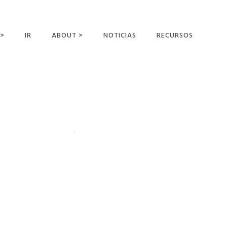
 >
IR
ABOUT >
NOTICIAS
RECURSOS
ER OFFERING
NUESTRA VISIÓN Y
MISIÓN
DECLARACIÓN DE FE
CONOCER A LOS
MISIONEROS
CAMPOS Y
MINISTERIOS
NEGOCIO COMO
MISIONES
AFILIACIONES Y
PATROCINADORES
CONTACTA CON